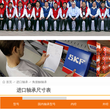
首页
->
进口轴承
->
角接触轴承
进口轴承尺寸表
型号
国内轴承型号
内经
外经