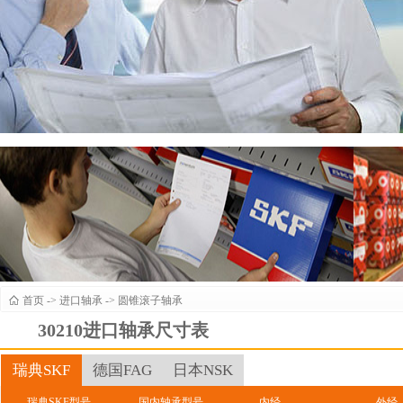
首页
->
进口轴承
->
圆锥滚子轴承
30210进口轴承尺寸表
瑞典SKF
德国FAG
日本NSK
瑞典SKF型号
国内轴承型号
内经
外经