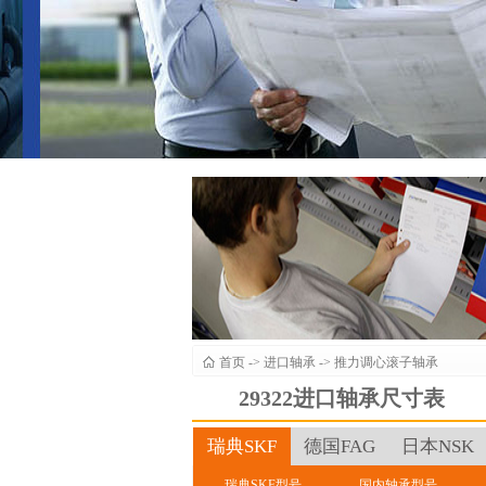
首页
->
进口轴承
->
推力调心滚子轴承
29322进口轴承尺寸表
瑞典SKF
德国FAG
日本NSK
瑞典SKF型号
国内轴承型号