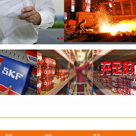
内经
外经
厚度